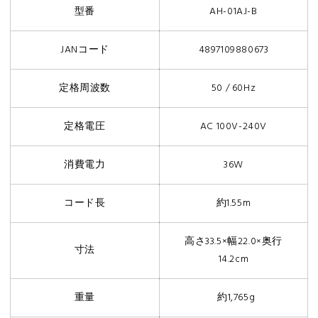
本
型番
AH-01AJ-B
体
JANコード
4897109880673
ブ
定格周波数
50 / 60Hz
ラ
定格電圧
AC 100V-240V
ッ
消費電力
36W
ク
コード長
約
1.55m
ー
高さ33.5×幅22.0×奥行
寸法
本
14.2cm
体
重量
約1,765g