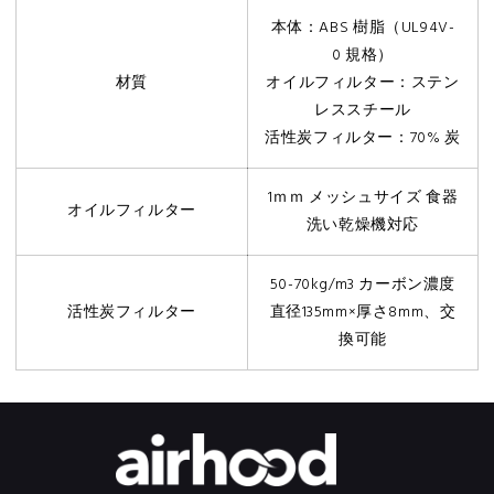
仕
本体：
ABS
樹脂（
UL94V-
0
規格）
様
材質
オイルフィルター：ステン
レススチール
活性炭フィルター：
70%
炭
1ｍｍ メッシュサイズ 食器
オイルフィルター
洗い乾燥機対応
50-70kg/m3 カーボン濃度
活性炭フィルター
直径135mm×厚さ8mm、交
換可能