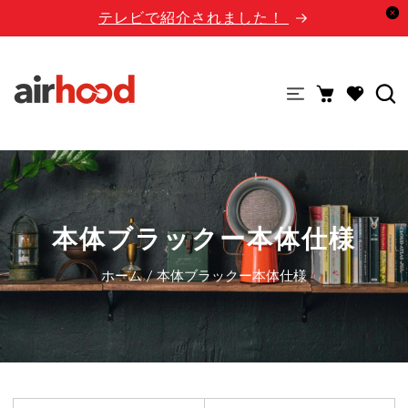
ンテンツに進む
テレビで紹介されました！
本体ブラックー本体仕様
ホーム
/
本体ブラックー本体仕様